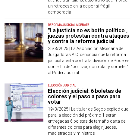
atiende a un talante autoritario que implica
un retroceso en la de por sí frágil
democracia
REFORMA JUDICIAL A DEBATE
"La justicia no es botín político",
juezas protestan contra ataques
y contra la reforma judicial
25/3/2025 |
La Asociación Mexicana de
Juzgadoras A.C. denuncia que la reforma
judicial atenta contra la división de Poderes
con el fin de "politizar, controlar y someter”
al Poder Judicial
ELECCIÓN JUDICIAL
Elección judicial: 6 boletas de
colores y el paso a paso para
votar
19/3/2025 |
La titular de Segob explicó que
para la elección del próximo 1 serán
entregadas 6 boletas de tamaño carta de
diferentes colores para elegir jueces,
magistrados y ministros