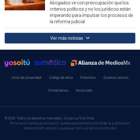
Abogados ve con preocupación que los
criterios políticos y no los jurídicos están
imperando para impulsar los procesos de
la reforma judicial
Ver más noticias
Aviso de privacidad
Código de ética
Directorio
Quiénes somos
Contáctanos
Anúnciate
© 2026 Todos los derechos reservados. Grupo La Silla Rota.
De no existir previa autorización, queda expresamente prohibida la publicación,
retransmisión, edición y cualquier otro uso de los contenidos.