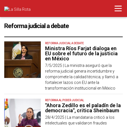
Reforma judicial a debate
REFORMA JUDICIAL A DEBATE
Ministra Ríos Farjat dialoga en
EU sobre el futuro de la justicia
en México
7/5/2025 |
La ministra aseguró que la
reforma judicial genera incertidumbre y
compromete la calidad técnica; y llamó a
fortalecer lazos con EU ante la
transformación institucional en México
REFORMA AL PODER JUDICIAL
"Ahora Zedillo es el paladín de la
democracia", critica Sheinbaum
28/4/2025 |
La mandataria criticó a los
intelectuales que validaron fraudes