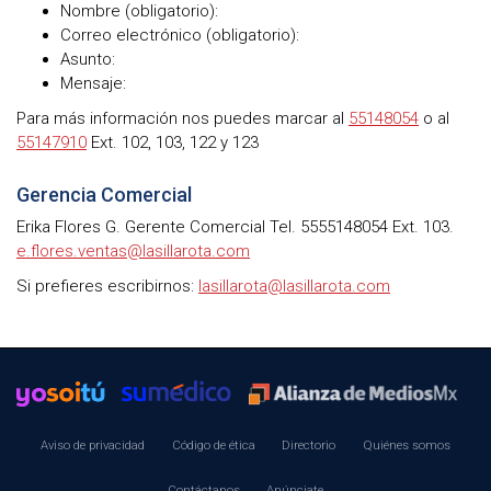
Nombre (obligatorio):
Correo electrónico (obligatorio):
Asunto:
Mensaje:
Para más información nos puedes marcar al
55148054
o al
55147910
Ext.
102, 103, 122 y 123
Gerencia Comercial
Erika Flores G. Gerente Comercial Tel. 5555148054 Ext. 103.
e.flores.ventas@lasillarota.com
Si prefieres escribirnos:
lasillarota@lasillarota.com
Aviso de privacidad
Código de ética
Directorio
Quiénes somos
Contáctanos
Anúnciate