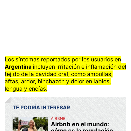
Los síntomas reportados por los usuarios en
Argentina
incluyen irritación e inflamación del
tejido de la cavidad oral, como ampollas,
aftas, ardor, hinchazón y dolor en labios,
lengua y encías.
TE PODRÍA INTERESAR
AIRBNB
Airbnb en el mundo:
cómo es la regulación