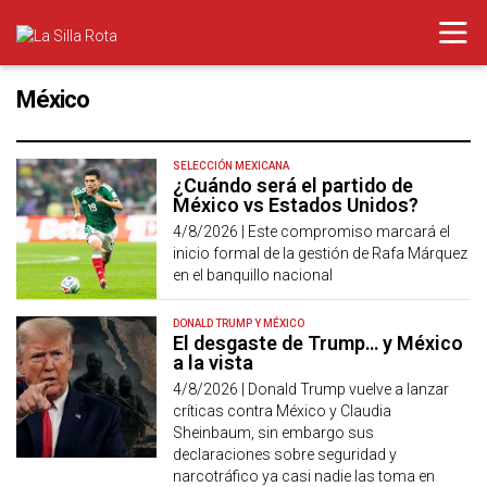
México
SELECCIÓN MEXICANA
¿Cuándo será el partido de
México vs Estados Unidos?
4/8/2026 |
Este compromiso marcará el
inicio formal de la gestión de Rafa Márquez
en el banquillo nacional
DONALD TRUMP Y MÉXICO
El desgaste de Trump… y México
a la vista
4/8/2026 |
Donald Trump vuelve a lanzar
críticas contra México y Claudia
Sheinbaum, sin embargo sus
declaraciones sobre seguridad y
narcotráfico ya casi nadie las toma en