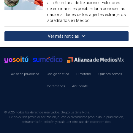
a la Secretaría de Relaciones Exteriores
determinar si es posible dar a conocer las
nacionalidades de los agentes extranjeros
acreditados en México
Ver más noticias
Aviso de privacidad
Código de ética
Directorio
Quiénes somos
Contáctanos
Anúnciate
© 2026 Todos los derechos reservados. Grupo La Silla Rota.
De no existir previa autorización, queda expresamente prohibida la publicación,
retransmisión, edición y cualquier otro uso de los contenidos.