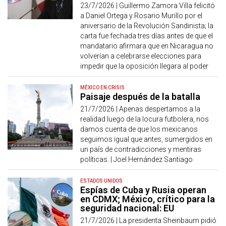
23/7/2026 |
Guillermo Zamora Villa felicitó
a Daniel Ortega y Rosario Murillo por el
aniversario de la Revolución Sandinista; la
carta fue fechada tres días antes de que el
mandatario afirmara que en Nicaragua no
volverían a celebrarse elecciones para
impedir que la oposición llegara al poder
MÉXICO EN CRISIS
Paisaje después de la batalla
21/7/2026 |
Apenas despertamos a la
realidad luego de la locura futbolera, nos
damos cuenta de que los mexicanos
seguimos igual que antes, sumergidos en
un país de contradicciones y mentiras
políticas. | Joel Hernández Santiago
ESTADOS UNIDOS
Espías de Cuba y Rusia operan
en CDMX; México, crítico para la
seguridad nacional: EU
21/7/2026 |
La presidenta Sheinbaum pidió