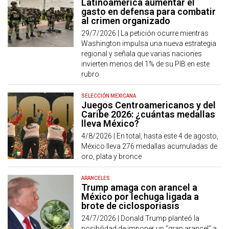
Latinoamérica aumentar el
gasto en defensa para combatir
al crimen organizado
29/7/2026 |
La petición ocurre mientras
Washington impulsa una nueva estrategia
regional y señala que varias naciones
invierten menos del 1% de su PIB en este
rubro
SELECCIÓN MEXICANA
Juegos Centroamericanos y del
Caribe 2026: ¿cuántas medallas
lleva México?
4/8/2026 |
En total, hasta este 4 de agosto,
México lleva 276 medallas acumuladas de
oro, plata y bronce
ARANCELES
Trump amaga con arancel a
México por lechuga ligada a
brote de ciclosporiasis
24/7/2026 |
Donald Trump planteó la
posibilidad de imponer un “gran arancel” a