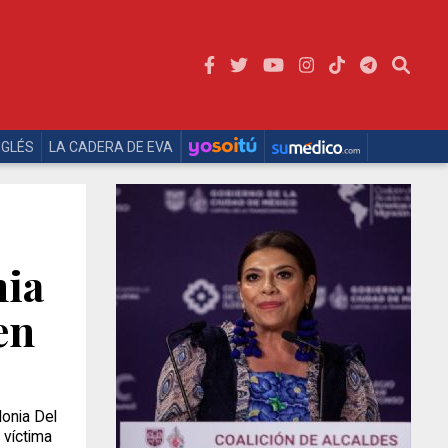
NGLÉS
LA CADERA DE EVA
nia
en
lonia Del
 víctima