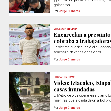
y por eso no podía recibir visitas; i
golpearon
Por
Jorge Cisneros
VIOLENCIA EN CDMX
Encarcelan a presunto
cobraba a trabajadoras
La víctima que denunció al ciudadan
amenazó en varias ocasiones
Por
Jorge Cisneros
LLUVIAS EN CDMX
Video: Iztacalco, Iztap
casas inundadas
El Metro dejó de operar en el tramo 
mientras que la caída de un árbol pro
Por
Jorge Cisneros