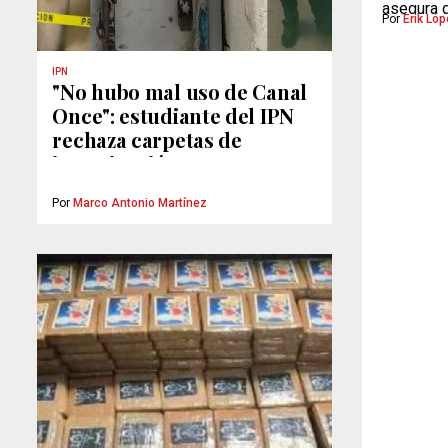
asegura q
Por
Erik Ló
estaría r
IPN
"No hubo mal uso de Canal
Once": estudiante del IPN
rechaza carpetas de
investigación
Por
Marco Antonio Martínez