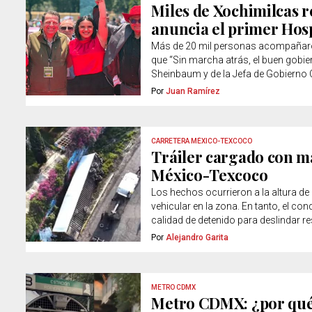
Miles de Xochimilcas 
anuncia el primer Hosp
Más de 20 mil personas acompañaron
que “Sin marcha atrás, el buen gobie
Sheinbaum y de la Jefa de Gobierno 
Por
Juan Ramírez
CARRETERA MÉXICO-TEXCOCO
Tráiler cargado con má
México-Texcoco
Los hechos ocurrieron a la altura de
vehicular en la zona. En tanto, el co
calidad de detenido para deslindar 
Por
Alejandro Garita
METRO CDMX
Metro CDMX: ¿por qué s