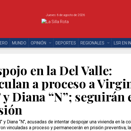
Jueves 6 de agosto de 2026
NERO
MUNDO
OPINIÓN
DEPORTES
REGIONALES
LSR EN I
pojo en la Del Valle:
culan a proceso a Virgi
 y Diana “N”; seguirán 
sión
“N” y Diana “N”, acusadas de intentar despojar una vivienda en la co
eron vinculadas a proceso y permanecerán en prisión preventiva; la