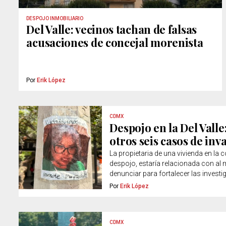
DESPOJO INMOBILIARIO
Del Valle: vecinos tachan de falsas
acusaciones de concejal morenista
Por
Erik López
CDMX
Despojo en la Del Valle
otros seis casos de inv
La propietaria de una vivienda en la 
despojo, estaría relacionada con al 
denunciar para fortalecer las investi
Por
Erik López
CDMX