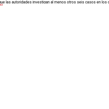
ue las autoridades investigan al menos otros seis casos en los 
pez
elacionada una de las detenidas.