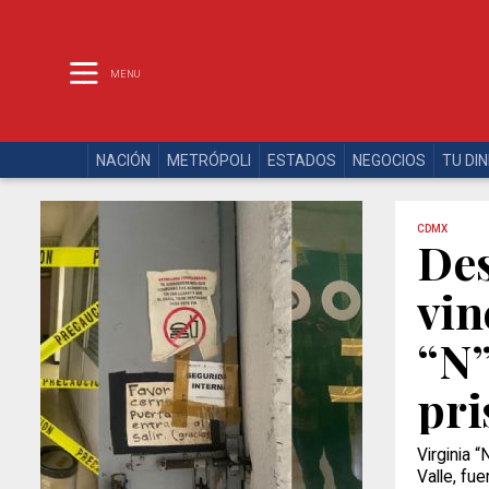
MENU
NACIÓN
METRÓPOLI
ESTADOS
NEGOCIOS
TU DI
CDMX
Des
vin
“N”
pri
Virginia 
Valle, fu