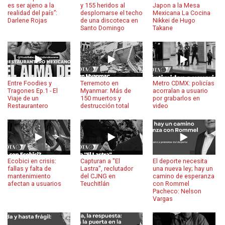
es ser ajeno a la
y 155 heridos al
Japon a la Mesa
realidad del país”:
desplomarse el techo
Mexicana La Cocina
Darlene Rojas
de una discoteca en
Nikkei de Hugo
Santo Domingo
Takane
Entre Foodies y
Terremoto en
Metro CDMX: policías
Tragones Ep.1 - El
Myanmar: Más de
acorralan a usuario
Viaje de un
150 muertos y
por grabarlos en
Restaurantero
destrucción total
video
Ecobici en crisis:
Capturan a "El
El deporte necesita
fallas y falta de
Lastra", reclutador
una nueva ley; hay un
mantenimiento
del CJNG en
camino de esperanza
afectan a usuarios
Teuchitlán
con Rommel
Pacheco: Nelson
Vargas