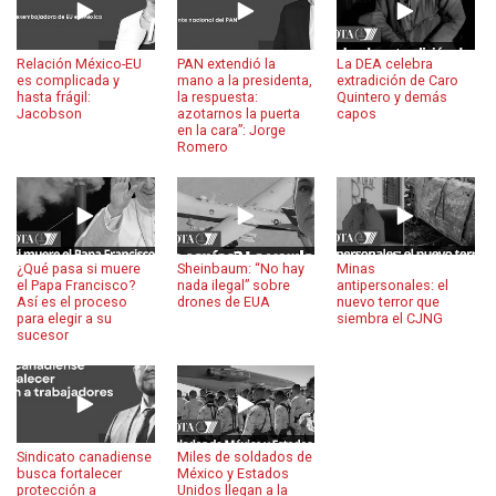
Relación México-EU
PAN extendió la
La DEA celebra
es complicada y
mano a la presidenta,
extradición de Caro
hasta frágil:
la respuesta:
Quintero y demás
Jacobson
azotarnos la puerta
capos
en la cara”: Jorge
Romero
¿Qué pasa si muere
Sheinbaum: “No hay
Minas
el Papa Francisco?
nada ilegal” sobre
antipersonales: el
Así es el proceso
drones de EUA
nuevo terror que
para elegir a su
siembra el CJNG
sucesor
Sindicato canadiense
Miles de soldados de
busca fortalecer
México y Estados
protección a
Unidos llegan a la