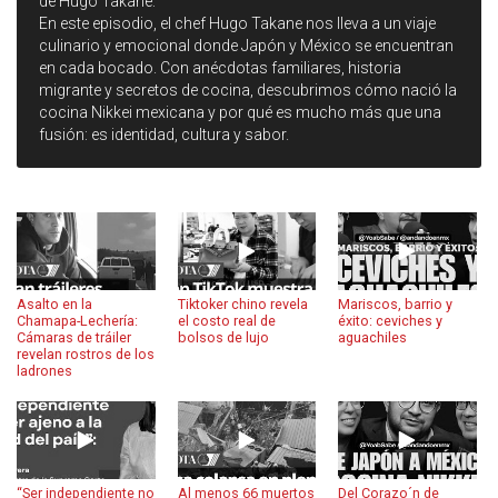
de Hugo Takane:
En este episodio, el chef Hugo Takane nos lleva a un viaje
culinario y emocional donde Japón y México se encuentran
en cada bocado. Con anécdotas familiares, historia
migrante y secretos de cocina, descubrimos cómo nació la
cocina Nikkei mexicana y por qué es mucho más que una
fusión: es identidad, cultura y sabor.
Asalto en la
Tiktoker chino revela
Mariscos, barrio y
Chamapa-Lechería:
el costo real de
éxito: ceviches y
Cámaras de tráiler
bolsos de lujo
aguachiles
revelan rostros de los
ladrones
“Ser independiente no
Al menos 66 muertos
Del Corazo´n de