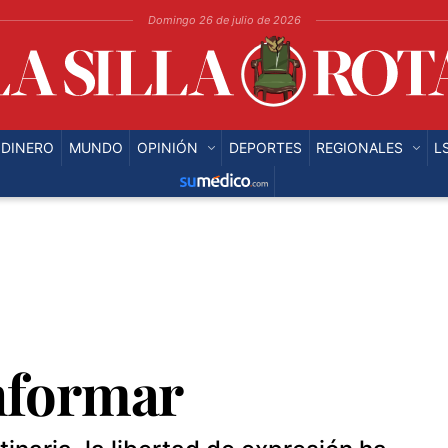
OS
DINERO
MUNDO
OPINIÓN
DEPORTES
YO SOI TU
Domingo 26 de julio de 2026
 DINERO
MUNDO
OPINIÓN
DEPORTES
REGIONALES
L
informar