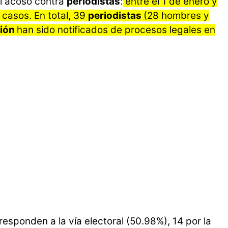
l acoso contra
periodistas
:
entre el 1 de enero y
1 casos. En total, 39
periodistas
(28 hombres y
ión
han sido notificados de procesos legales en
sponden a la vía electoral (50.98%), 14 por la