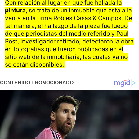
Con relación al lugar en que fue hallada la
pintura
, se trata de un inmueble que está a la
venta en la firma Robles Casas & Campos. De
tal manera, el hallazgo de la pieza fue luego
de que periodistas del medio referido y Paul
Post, investigador retirado, detectaron la obra
en fotografías que fueron publicadas en el
sitio web de la inmobiliaria, las cuales ya no
se están disponibles.