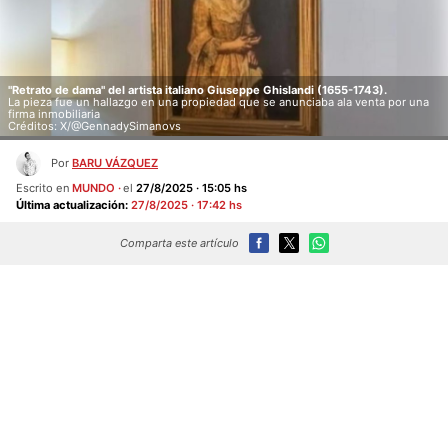
"Retrato de dama" del artista italiano Giuseppe Ghislandi (1655-1743).
La pieza fue un hallazgo en una propiedad que se anunciaba ala venta por una
firma inmobiliaria
Créditos: X/@GennadySimanovs
Por
BARU VÁZQUEZ
Escrito en
MUNDO
el
27/8/2025 · 15:05 hs
Última actualización:
27/8/2025 · 17:42 hs
Comparta este artículo