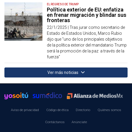
EL REGRESO DE TRUMP
Política exterior de EU: enfatiza
en frenar migración y blindar sus
fronteras
22/1/2025 |
Tras jurar como secretario de
Estado de Estados Unidos, Marco Rubio
dijo que "uno de los principales objetivos
de la política exterior del mandatario Trump
será la promoción de la paz a través de la
fuerza"
Ver más noticias
Aviso de privacidad
Código de ética
Directorio
Quiénes somos
Contáctanos
Anúnciate