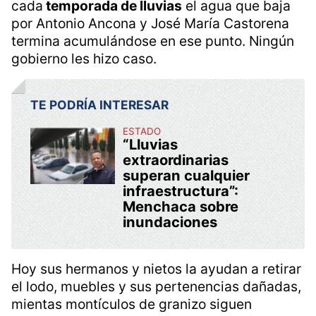
La mujer asegura que durante más de dos
décadas ella y otros vecinos solicitaron la
instalación de una coladera en la esquina
donde ocurrió la
inundación
. Según relata,
cada
temporada de lluvias
el agua que baja
por Antonio Ancona y José María Castorena
termina acumulándose en ese punto. Ningún
gobierno les hizo caso.
TE PODRÍA INTERESAR
ESTADO
“Lluvias
extraordinarias
superan cualquier
infraestructura”:
Menchaca sobre