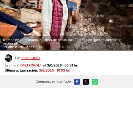
Tromba en Cuajimalpa: colapso de casas tras 20 años de ignorar alertas
vecinales
Créditos: Erik López | LSR
Por
ERIK LÓPEZ
Escrito en
METRÓPOLI
el
3/6/2026 · 05:31 hs
Última actualización:
3/6/2026 · 10:03 hs
Comparta este artículo