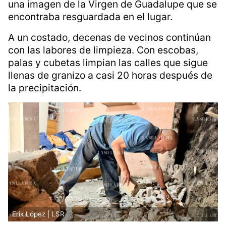
una pequeña capilla ubicada en la calle
Andador Ancona.
En el interior todavía permanecen huellas de
lodo sobre las paredes y el piso. Durante la
lluvia
, la corriente ingresó al recinto y derribó
una imagen de la Virgen de Guadalupe que se
encontraba resguardada en el lugar.
A un costado, decenas de vecinos continúan
con las labores de limpieza. Con escobas,
palas y cubetas limpian las calles que sigue
llenas de granizo a casi 20 horas después de
la precipitación.