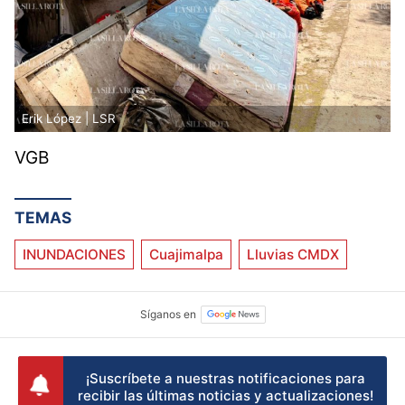
un muerto arrastrado por corriente y
derrumbe en la México-Toluca
Erik López | LSR
VGB
TEMAS
INUNDACIONES
Cuajimalpa
Lluvias CMDX