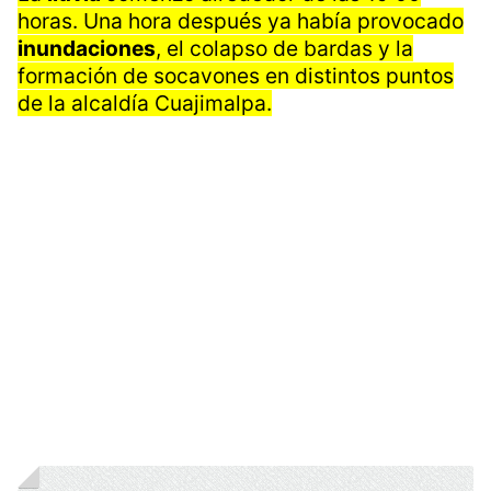
horas. Una hora después ya había provocado
inundaciones
, el colapso de bardas y la
formación de socavones en distintos puntos
de la alcaldía Cuajimalpa.