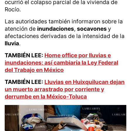
encharcamientos, afectaciones viales y
daños en distintos puntos de Cuajimalpa.
Entre los sitios atendidos por las autoridades
se encuentra precisamente la zona de José
María Castorena y Antonio Ancona, donde
ocurrió el colapso parcial de la vivienda de
Rocío.
Las autoridades también informaron sobre la
atención de
inundaciones
,
socavones
y
afectaciones derivadas de la intensidad de la
lluvia
.
TAMBIÉN LEE:
Home office por lluvias e
inundaciones: así cambiaría la Ley Federal
del Trabajo en México
TAMBIÉN LEE:
Lluvias en Huixquilucan dejan