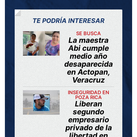
TE PODRÍA INTERESAR
SE BUSCA
La maestra
Abi cumple
medio año
desaparecida
en Actopan,
Veracruz
INSEGURIDAD EN
POZA RICA
Liberan
segundo
empresario
privado de la
libertad en