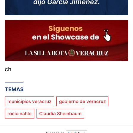
dijo García Jiménez.
ch
TEMAS
municipios veracruz
gobierno de veracruz
rocío nahle
Claudia Sheinbaum