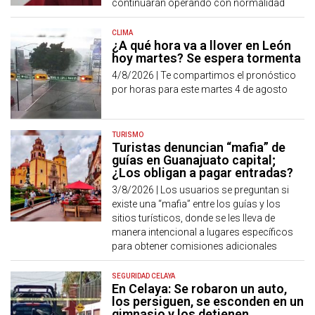
continuarán operando con normalidad
CLIMA
¿A qué hora va a llover en León
hoy martes? Se espera tormenta
4/8/2026 |
Te compartimos el pronóstico
por horas para este martes 4 de agosto
TURISMO
Turistas denuncian “mafia” de
guías en Guanajuato capital;
¿Los obligan a pagar entradas?
3/8/2026 |
Los usuarios se preguntan si
existe una “mafia” entre los guías y los
sitios turísticos, donde se les lleva de
manera intencional a lugares específicos
para obtener comisiones adicionales
SEGURIDAD CELAYA
En Celaya: Se robaron un auto,
los persiguen, se esconden en un
gimnasio y los detienen