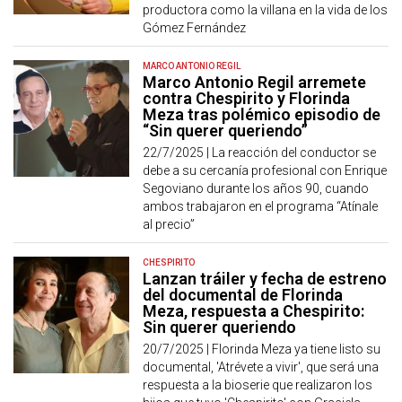
productora como la villana en la vida de los
Gómez Fernández
MARCO ANTONIO REGIL
Marco Antonio Regil arremete
contra Chespirito y Florinda
Meza tras polémico episodio de
“Sin querer queriendo”
22/7/2025 |
La reacción del conductor se
debe a su cercanía profesional con Enrique
Segoviano durante los años 90, cuando
ambos trabajaron en el programa “Atínale
al precio”
CHESPIRITO
Lanzan tráiler y fecha de estreno
del documental de Florinda
Meza, respuesta a Chespirito:
Sin querer queriendo
20/7/2025 |
Florinda Meza ya tiene listo su
documental, 'Atrévete a vivir', que será una
respuesta a la bioserie que realizaron los