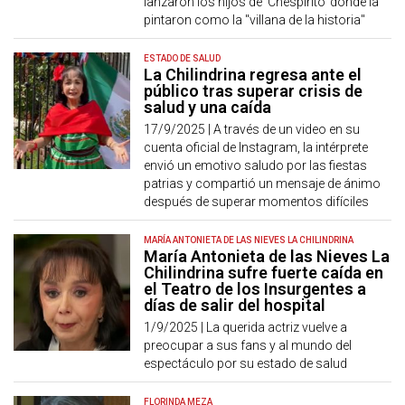
lanzaron los hijos de 'Chespirito' donde la
pintaron como la "villana de la historia"
ESTADO DE SALUD
La Chilindrina regresa ante el
público tras superar crisis de
salud y una caída
17/9/2025 |
A través de un video en su
cuenta oficial de Instagram, la intérprete
envió un emotivo saludo por las fiestas
patrias y compartió un mensaje de ánimo
después de superar momentos difíciles
MARÍA ANTONIETA DE LAS NIEVES LA CHILINDRINA
María Antonieta de las Nieves La
Chilindrina sufre fuerte caída en
el Teatro de los Insurgentes a
días de salir del hospital
1/9/2025 |
La querida actriz vuelve a
preocupar a sus fans y al mundo del
espectáculo por su estado de salud
FLORINDA MEZA