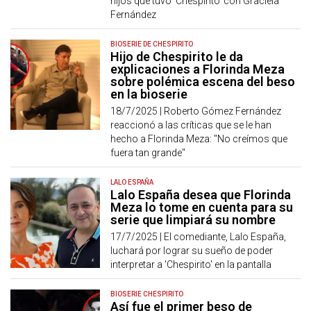
hijos que tuvo 'Chespirito' con Graciela
Fernández
BIOSERIE DE CHESPIRITO
Hijo de Chespirito le da
explicaciones a Florinda Meza
sobre polémica escena del beso
en la bioserie
18/7/2025 |
Roberto Gómez Fernández
reaccionó a las críticas que se le han
hecho a Florinda Meza: "No creímos que
fuera tan grande"
LALO ESPAÑA
Lalo España desea que Florinda
Meza lo tome en cuenta para su
serie que limpiará su nombre
17/7/2025 |
El comediante, Lalo España,
luchará por lograr su sueño de poder
interpretar a 'Chespirito' en la pantalla
BIOSERIE CHESPIRITO
Así fue el primer beso de