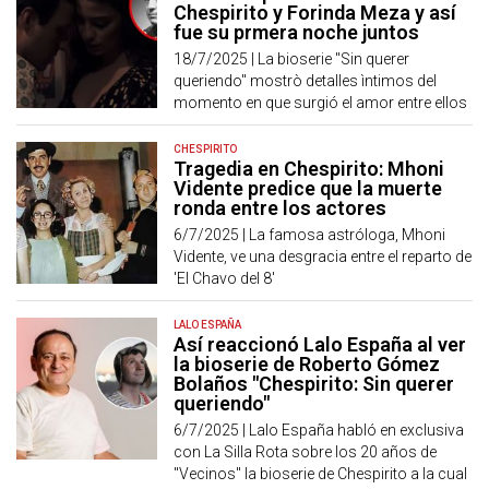
Chespirito y Forinda Meza y así
fue su prmera noche juntos
18/7/2025 |
La bioserie "Sin querer
queriendo" mostrò detalles ìntimos del
momento en que surgió el amor entre ellos
CHESPIRITO
Tragedia en Chespirito: Mhoni
Vidente predice que la muerte
ronda entre los actores
6/7/2025 |
La famosa astróloga, Mhoni
Vidente, ve una desgracia entre el reparto de
'El Chavo del 8'
LALO ESPAÑA
Así reaccionó Lalo España al ver
la bioserie de Roberto Gómez
Bolaños "Chespirito: Sin querer
queriendo"
6/7/2025 |
Lalo España habló en exclusiva
con La Silla Rota sobre los 20 años de
"Vecinos" la bioserie de Chespirito a la cual