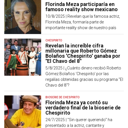
Florinda Meza participaría en
famoso reality show mexicano
10/8/2025 |
Revelan que la famosa actriz,
Florinda Meza, formaría parte de
importante reality show de nuestro país
CHESPIRITO
Revelan la increíble cifra
millonaria que Roberto Gómez
Bolaños 'Chespirito' ganaba por
"El Chavo del 8"
5/8/2025 |
¿Cuánto dinero recibió Roberto
Gómez Bolaños 'Chespirito' por las
regalías obtenidas gracias su programa "El
Chavo del 8"?
BIOSERIE DE CHESPIRITO
Florinda Meza ya contó su
verdadero final de la bioserie de
Chespirito
24/7/2025 |
"Sin querer queriendo" ha
presentado a la actriz, cantante y