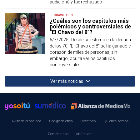
audicionó y fue rechazado
EL CHAVO DEL 8
¿Cuáles son los capítulos más
polémicos y controversiales de
“El Chavo del 8”?
6/7/2025 |
Desde su estreno en la década
de los 70, "El Chavo del 8" se ha ganado el
corazón de miles de personas, sin
embargo, oculta varios capítulos
controversiales
Ver más noticias
Aviso de privacidad
Código de ética
Directorio
Quiénes somos
Contáctanos
Anúnciate