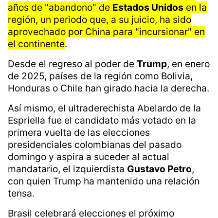
años de "abandono" de
Estados Unidos
en la
región, un periodo que, a su juicio, ha sido
aprovechado por China para "incursionar" en
el continente
.
Desde el regreso al poder de
Trump
, en enero
de 2025, países de la región como Bolivia,
Honduras o Chile han girado hacia la derecha.
Así mismo, el ultraderechista Abelardo de la
Espriella fue el candidato más votado en la
primera vuelta de las elecciones
presidenciales colombianas del pasado
domingo y aspira a suceder al actual
mandatario, el izquierdista
Gustavo Petro
,
con quien Trump ha mantenido una relación
tensa.
Brasil celebrará elecciones el próximo