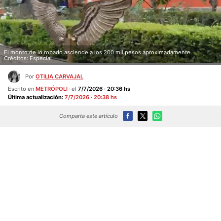
El monto de lo robado asciende a los 200 mil pesos aproximadamente.
Créditos: Especial
Por
OTILIA CARVAJAL
Escrito en
METRÓPOLI
el
7/7/2026 · 20:36 hs
Última actualización:
7/7/2026 · 20:38 hs
Comparta este artículo