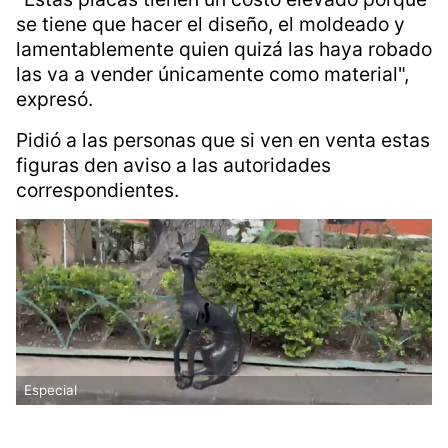
costaron 56 mil pesos cada uno; faroles, 4 mil
pesos: Metro CDMX
Explicó que la persona que robó las piezas
saltó la reja para ingresar a la Parroquia.
"Estas placas tienen un costo elevado porque
se tiene que hacer el diseño, el moldeado y
lamentablemente quien quizá las haya robado
las va a vender únicamente como material",
expresó.
Pidió a las personas que si ven en venta estas
figuras den aviso a las autoridades
correspondientes.