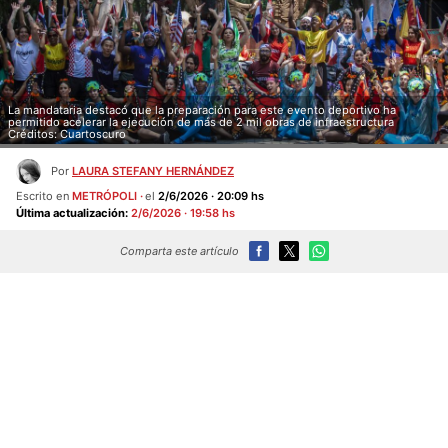
La mandataria destacó que la preparación para este evento deportivo ha
permitido acelerar la ejecución de más de 2 mil obras de infraestructura
Créditos: Cuartoscuro
Por
LAURA STEFANY HERNÁNDEZ
Escrito en
METRÓPOLI
el
2/6/2026 · 20:09 hs
Última actualización:
2/6/2026 · 19:58 hs
Comparta este artículo