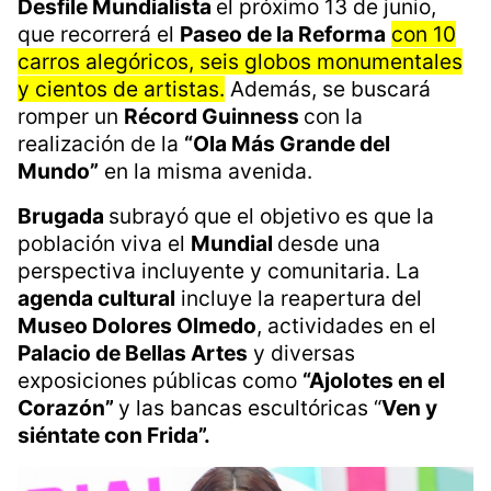
Desfile Mundialista
el próximo 13 de junio,
que recorrerá el
Paseo de la Reforma
con 10
carros alegóricos, seis globos monumentales
y cientos de artistas.
Además, se buscará
romper un
Récord Guinness
con la
realización de la
“Ola Más Grande del
Mundo”
en la misma avenida.
Brugada
subrayó que el objetivo es que la
población viva el
Mundial
desde una
perspectiva incluyente y comunitaria. La
agenda cultural
incluye la reapertura del
Museo Dolores Olmedo
, actividades en el
Palacio de Bellas Artes
y diversas
exposiciones públicas como
“Ajolotes en el
Corazón”
y las bancas escultóricas “
Ven y
siéntate con Frida”.