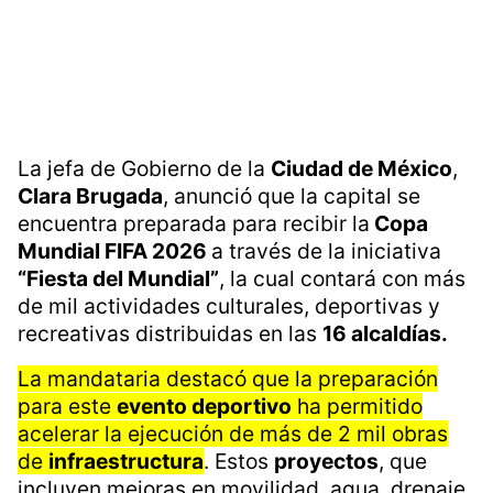
La jefa de Gobierno de la
Ciudad de México
,
Clara Brugada
, anunció que la capital se
encuentra preparada para recibir la
Copa
Mundial FIFA 2026
a través de la iniciativa
“Fiesta del Mundial”
, la cual contará con más
de mil actividades culturales, deportivas y
recreativas distribuidas en las
16 alcaldías.
La mandataria destacó que la preparación
para este
evento deportivo
ha permitido
acelerar la ejecución de más de 2 mil obras
de
infraestructura
. Estos
proyectos
, que
incluyen mejoras en movilidad, agua, drenaje,