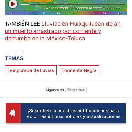
TAMBIÉN LEE
Lluvias en Huixquilucan dejan
un muerto arrastrado por corriente y
derrumbe en la México-Toluca
TEMAS
Temporada de lluvias
Tormenta Negra