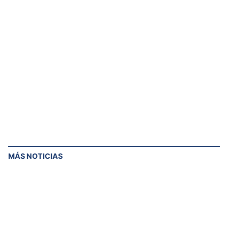
¡Suscríbete a nuestras notificaciones para
recibir las últimas noticias y actualizaciones!