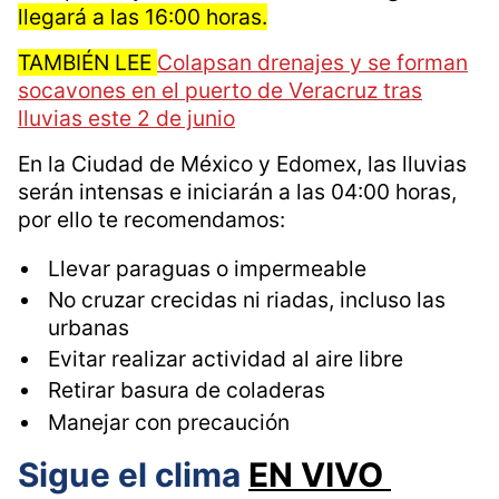
Yucatán (oeste)
La información señala que este
primer diluvio
iniciará a partir de las 15:00 horas,
principalmente en los estados de Puebla y
Veracruz, mientras que en Oaxaca,
Campeche y Yucatán la
tormenta negra
llegará a las 16:00 horas.
TAMBIÉN LEE
Colapsan drenajes y se forman
socavones en el puerto de Veracruz tras
lluvias este 2 de junio
En la Ciudad de México y Edomex, las lluvias
serán intensas e iniciarán a las 04:00 horas,
por ello te recomendamos:
Llevar paraguas o impermeable
No cruzar crecidas ni riadas, incluso las
urbanas