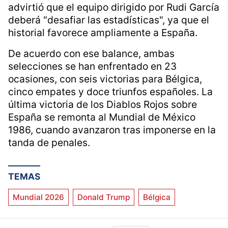
Fuente tuvo un inicio inesperadamente
complicado al empatar con Cabo Verde en la
fase de grupos, además de describir a
Lamine Yamal como "una furia impredecible".
Mientras tanto, la cadena francófona RTBF
advirtió que el equipo dirigido por Rudi García
deberá "desafiar las estadísticas", ya que el
historial favorece ampliamente a España.
De acuerdo con ese balance, ambas
selecciones se han enfrentado en 23
ocasiones, con seis victorias para Bélgica,
cinco empates y doce triunfos españoles. La
última victoria de los Diablos Rojos sobre
España se remonta al Mundial de México
1986, cuando avanzaron tras imponerse en la
tanda de penales.