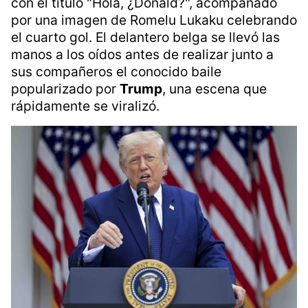
diarios de
Bélgica
no dejaron pasar la
oportunidad para relacionar el resultado con
toda la controversia previa.
El periódico Le Soir encabezó su cobertura
con el título "Hola, ¿Donald?", acompañado
por una imagen de Romelu Lukaku celebrando
el cuarto gol. El delantero belga se llevó las
manos a los oídos antes de realizar junto a
sus compañeros el conocido baile
popularizado por
Trump
, una escena que
rápidamente se viralizó.